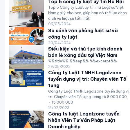
Top 5 công ty luật uy tín Hà Nội
Top 5 Công ty Luật uy tín mà Luật sư Việt
Nam gợi ý cho bạn, giúp bạn có thể lựa chọn
dịch vụ luật sư tốt nhất
06/05/2024
So sánh văn phòng luật sư và
công ty luật
20/04/2024
Điều kiện và thủ tục kinh doanh
bán lẻ xăng dầu tại Việt Nam
%%title%% %%sep%% %%excerpt%%
29/05/2023
Công ty Luật TNHH Legalzone
tuyển dụng vị trí: Chuyên viên Tố
tụng
Công ty Luật TNHH Legalzone tuyển dụng vị
trí: Chuyên viên Tố tụng lương từ 8.000.000
- 15.000.000
15/02/2023
Công ty luật Legalzone tuyển
Nhân Viên Tư Vấn Pháp Luật
Doanh nghiệp