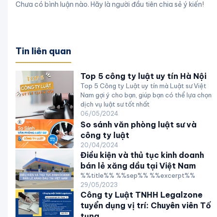
Chưa có bình luận nào. Hãy là người đầu tiên chia sẻ ý kiến!
Tin liên quan
Top 5 công ty luật uy tín Hà Nội
Top 5 Công ty Luật uy tín mà Luật sư Việt
Nam gợi ý cho bạn, giúp bạn có thể lựa chọn
dịch vụ luật sư tốt nhất
06/05/2024
So sánh văn phòng luật sư và
công ty luật
20/04/2024
Điều kiện và thủ tục kinh doanh
bán lẻ xăng dầu tại Việt Nam
%%title%% %%sep%% %%excerpt%%
29/05/2023
Công ty Luật TNHH Legalzone
tuyển dụng vị trí: Chuyên viên Tố
tụng