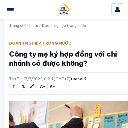
👤
Trang chủ
›
Tin tức
›
Doanh nghiệp trong nước
DOANH NGHIỆP TRONG NƯỚC
Công ty mẹ ký hợp đồng với chi
nhánh có được không?
Thứ Tư, 27/7/2022, 06:11 (GMT+7)
tuanci6
f
𝕏
🔗
A−
A+