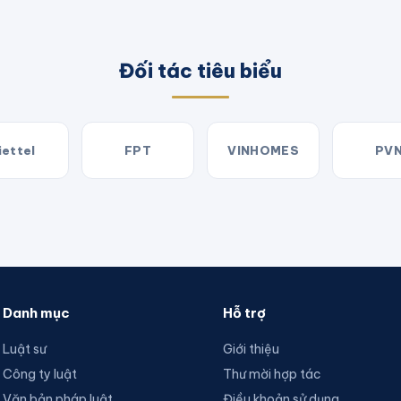
Đối tác tiêu biểu
iettel
FPT
VINHOMES
PV
Danh mục
Hỗ trợ
Luật sư
Giới thiệu
Công ty luật
Thư mời hợp tác
Văn bản pháp luật
Điều khoản sử dụng