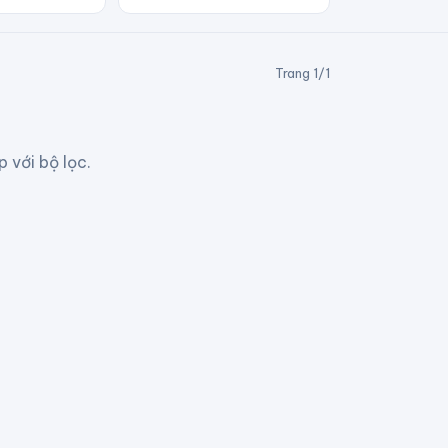
Trang
1
/
1
 với bộ lọc.