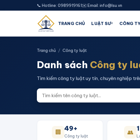
📞 Hotline: 0989919161
✉️ Email: info@lsu.vn
▾
TRANG CHỦ
LUẬT SƯ
CÔNG TY
Trang chủ
/
Công ty luật
Danh sách
Công ty lu
Tìm kiếm công ty luật uy tín, chuyên nghiệp trê
49+
1
🏢
👥
Công ty luật
L