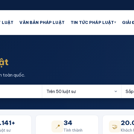
▾
 LUẬT
VĂN BẢN PHÁP LUẬT
TIN TỨC PHÁP LUẬT
GIẢI
ật
n toàn quốc.
.141+
34
20.
📍
🤝
uật sư
Tỉnh thành
Khách 