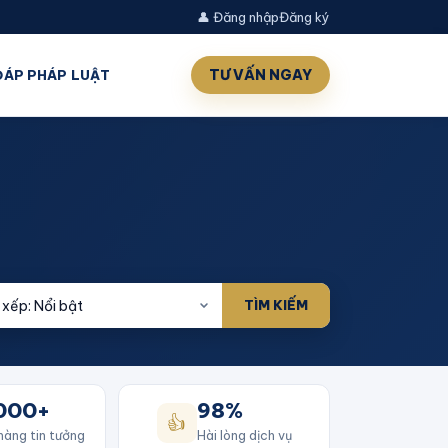
👤 Đăng nhập
Đăng ký
TƯ VẤN NGAY
 ĐÁP PHÁP LUẬT
TÌM KIẾM
000+
98%
👍
hàng tin tưởng
Hài lòng dịch vụ