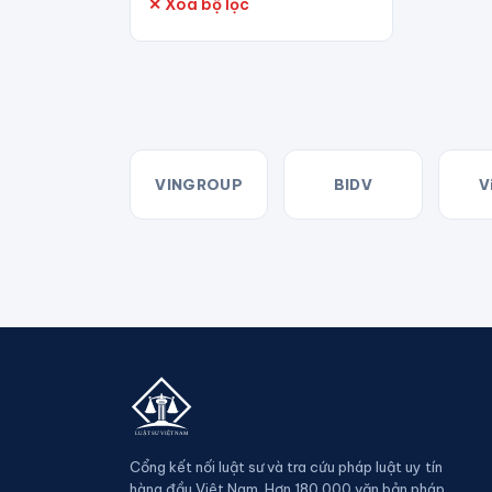
✕ Xóa bộ lọc
VINGROUP
BIDV
V
Cổng kết nối luật sư và tra cứu pháp luật uy tín
hàng đầu Việt Nam. Hơn 180.000 văn bản pháp