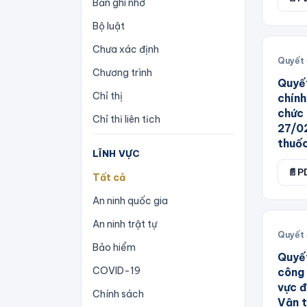
Bản ghi nhớ
Bộ luật
Chưa xác định
Quyết 
Chương trình
Quyết
Chỉ thị
chính
chức 
Chỉ thị liên tịch
27/02
Công văn
thuốc
LĨNH VỰC
Công điện
📄
P
Tất cả
Công ước
An ninh quốc gia
Hiến pháp
An ninh trật tự
Quyết 
Hiệp định
Bảo hiểm
Quyế
Hiệp ước
COVID-19
công 
Hướng dẫn
vực đ
Chính sách
Vận t
Kế hoạch