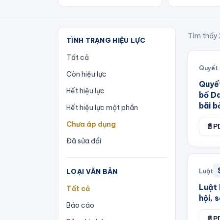
Tìm thấy
TÌNH TRẠNG HIỆU LỰC
Tất cả
Quyết 
Còn hiệu lực
Quyế
Hết hiệu lực
bố Da
bãi b
Hết hiệu lực một phần
Chưa áp dụng
📄
P
Đã sửa đổi
Luật
LOẠI VĂN BẢN
Luật 
Tất cả
hội,
Báo cáo
📄
P