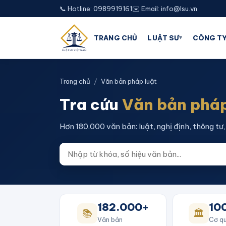
📞 Hotline: 0989919161
✉️ Email: info@lsu.vn
▾
TRANG CHỦ
LUẬT SƯ
CÔNG TY
Trang chủ
/
Văn bản pháp luật
Tra cứu
Văn bản pháp
Hơn 180.000 văn bản: luật, nghị định, thông tư, 
182.000+
10
📚
🏛️
Văn bản
Cơ qu