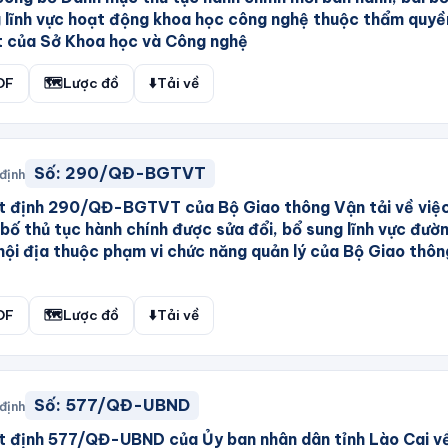
 lĩnh vực hoạt động khoa học công nghệ thuộc thẩm quyền
 của Sở Khoa học và Công nghệ
DF
🗺️
Lược đồ
⬇️
Tải về
Số:
290/QĐ-BGTVT
định
t định 290/QĐ-BGTVT của Bộ Giao thông Vận tải về việ
bố thủ tục hành chính được sửa đổi, bổ sung lĩnh vực đườ
nội địa thuộc phạm vi chức năng quản lý của Bộ Giao thô
DF
🗺️
Lược đồ
⬇️
Tải về
Số:
577/QĐ-UBND
định
 định 577/QĐ-UBND của Ủy ban nhân dân tỉnh Lào Cai về