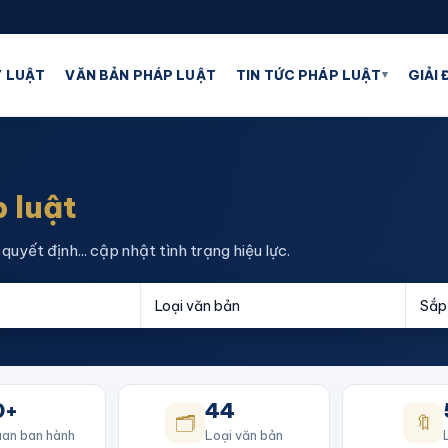
▾
 LUẬT
VĂN BẢN PHÁP LUẬT
TIN TỨC PHÁP LUẬT
GIẢI
 luật
quyết định... cập nhật tình trạng hiệu lực.
0+
44
🗂️
🔖
an ban hành
Loại văn bản