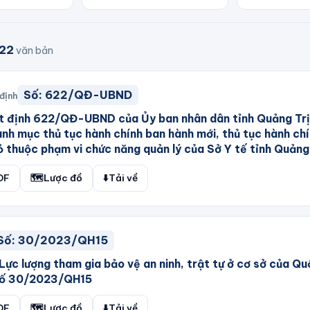
22
văn bản
Số:
622/QĐ-UBND
định
t định 622/QĐ-UBND của Ủy ban nhân dân tỉnh Quảng Trị
nh mục thủ tục hành chính ban hành mới, thủ tục hành ch
ỏ thuộc phạm vi chức năng quản lý của Sở Y tế tỉnh Quảng
DF
🗺️
Lược đồ
⬇️
Tải về
Số:
30/2023/QH15
Lực lượng tham gia bảo vệ an ninh, trật tự ở cơ sở của Q
 số 30/2023/QH15
DF
🗺️
Lược đồ
⬇️
Tải về