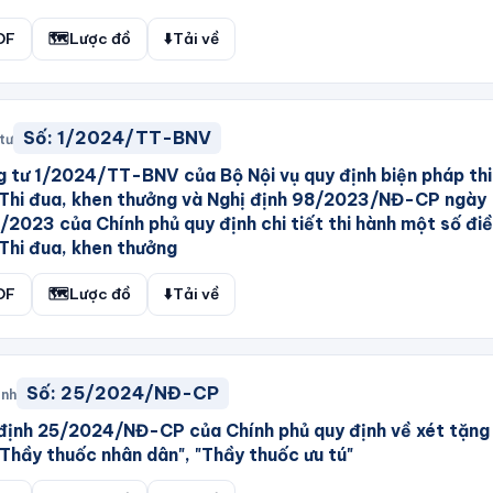
DF
🗺️
Lược đồ
⬇️
Tải về
Số:
1/2024/TT-BNV
tư
 tư 1/2024/TT-BNV của Bộ Nội vụ quy định biện pháp thi
Thi đua, khen thưởng và Nghị định 98/2023/NĐ-CP ngày
/2023 của Chính phủ quy định chi tiết thi hành một số đi
Thi đua, khen thưởng
DF
🗺️
Lược đồ
⬇️
Tải về
Số:
25/2024/NĐ-CP
ịnh
định 25/2024/NĐ-CP của Chính phủ quy định về xét tặng
"Thầy thuốc nhân dân", "Thầy thuốc ưu tú"