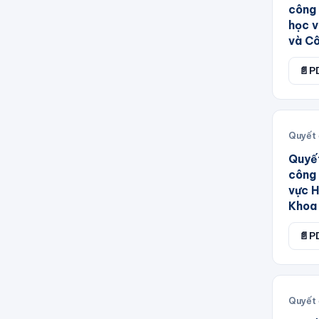
2023 Thành phố Hà Nội
công 
học v
Ban Chỉ đạo thực hiện Quyết
và Cô
định 18/2020/QĐ-TTg
📄
P
Ban Chỉ đạo thực hiện thỏa
thuận
Ban Chỉ đạo tổng kết Chiến
lược quốc gia phòng
Quyết 
Ban Chỉ đạo tổng kết Nghị
Quyết
quyết số 24-NQ/TW
công 
vực H
Ban Chỉ đạo điều hành giá
Khoa 
Ban Cán sự đảng Bộ Giao
thông Vận tải
📄
P
Ban Cơ yếu Chính phủ
Ban Quản lý Dự án 2 Bộ Giao
thông Vận tải
Quyết 