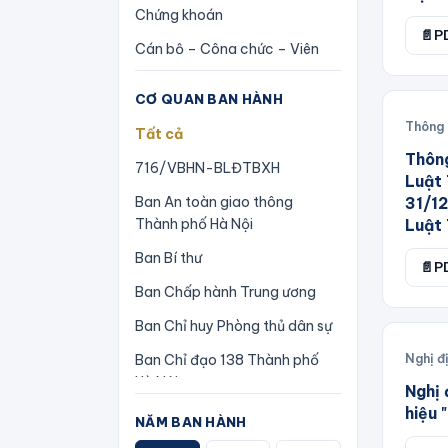
Chứng khoán
Kết luận
📄
P
Cán bộ – Công chức – Viên
Luật
chức
Lệnh
CƠ QUAN BAN HÀNH
Công nghiệp
Thông 
Nghị quyết
Tất cả
Cơ cấu tổ chức
Thông
Nghị quyết liên tịch
716/VBHN-BLĐTBXH
Cổ phần-Cổ phần hoá
Luật 
Nghị định
Ban An toàn giao thông
31/12
Doanh nghiệp
Thành phố Hà Nội
Luật 
Nghị định thư
Dân sự
Ban Bí thư
📄
P
Pháp lệnh
Giao thông
Ban Chấp hành Trung ương
Phương án
Giao thông vận tải
Ban Chỉ huy Phòng thủ dân sự
Quy chế
Giáo dục – Đào tạo – Dạy
Nghị đ
Ban Chỉ đạo 138 Thành phố
nghề
Quy chế phối hợp
Hà Nội
Nghị 
Hàng hải
Quy định
hiệu 
Ban Chỉ đạo 138/CP
NĂM BAN HÀNH
Hành chính
Quyết định