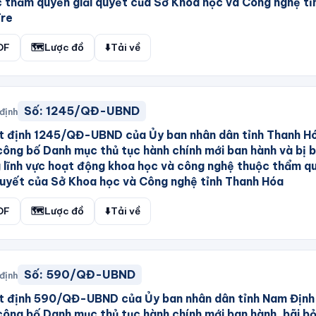
 thẩm quyền giải quyết của Sở Khoa học và Công nghệ tỉ
Tre
DF
🗺️
Lược đồ
⬇️
Tải về
Số:
1245/QĐ-UBND
định
t định 1245/QĐ-UBND của Ủy ban nhân dân tỉnh Thanh H
công bố Danh mục thủ tục hành chính mới ban hành và bị b
 lĩnh vực hoạt động khoa học và công nghệ thuộc thẩm q
quyết của Sở Khoa học và Công nghệ tỉnh Thanh Hóa
DF
🗺️
Lược đồ
⬇️
Tải về
Số:
590/QĐ-UBND
định
t định 590/QĐ-UBND của Ủy ban nhân dân tỉnh Nam Định
công bố Danh mục thủ tục hành chính mới ban hành, bãi b