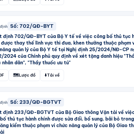
Số:
702/QĐ-BYT
định
 định 702/QĐ-BYT của Bộ Y tế về việc công bố thủ tục 
 được thay thế lĩnh vực thi đua, khen thưởng thuộc phạm v
năng quản lý của Bộ Y tế tại Nghị định 25/2024/NĐ-CP 
/2024 của Chính phủ quy định về xét tặng danh hiệu "Th
 nhân dân", "Thầy thuốc ưu tú"
DF
🗺️
Lược đồ
⬇️
Tải về
Số:
233/QĐ-BGTVT
định
t định 233/QĐ-BGTVT của Bộ Giao thông Vận tải về việ
bố thủ tục hành chính được sửa đổi, bổ sung, bãi bỏ trong 
ăng kiểm thuộc phạm vi chức năng quản lý của Bộ Giao t
ải