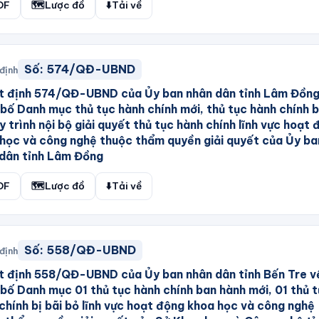
DF
🗺️
Lược đồ
⬇️
Tải về
Số:
574/QĐ-UBND
định
t định 574/QĐ-UBND của Ủy ban nhân dân tỉnh Lâm Đồn
bố Danh mục thủ tục hành chính mới, thủ tục hành chính b
y trình nội bộ giải quyết thủ tục hành chính lĩnh vực hoạt
học và công nghệ thuộc thẩm quyền giải quyết của Ủy ba
dân tỉnh Lâm Đồng
DF
🗺️
Lược đồ
⬇️
Tải về
Số:
558/QĐ-UBND
định
 định 558/QĐ-UBND của Ủy ban nhân dân tỉnh Bến Tre v
bố Danh mục 01 thủ tục hành chính ban hành mới, 01 thủ 
chính bị bãi bỏ lĩnh vực hoạt động khoa học và công nghệ