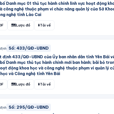
bố Danh mục 01 thủ tục hành chính lĩnh vực hoạt động kh
à công nghệ thuộc phạm vi chức năng quản lý của Sở Kho
ng nghệ tỉnh Lào Cai
DF
🗺️
Lược đồ
⬇️
Tải về
Số:
433/QĐ-UBND
định
 định 433/QĐ-UBND của Ủy ban nhân dân tỉnh Yên Bái về
bố Danh mục thủ tục hành chính mới ban hành; bãi bỏ tron
oạt động khoa học và công nghệ thuộc phạm vi quản lý c
học và Công nghệ tỉnh Yên Bái
DF
🗺️
Lược đồ
⬇️
Tải về
Số:
295/QĐ-UBND
định