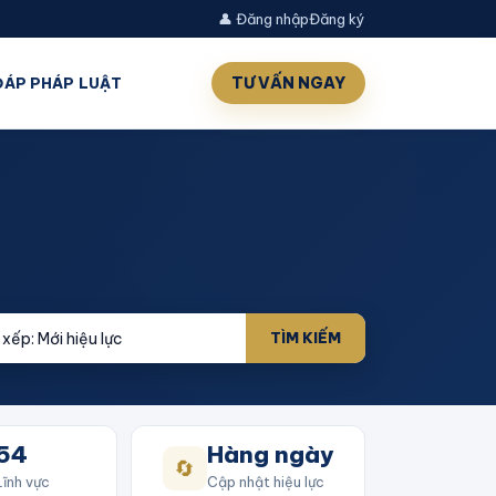
👤 Đăng nhập
Đăng ký
TƯ VẤN NGAY
 ĐÁP PHÁP LUẬT
TÌM KIẾM
54
Hàng ngày
🔄
Lĩnh vực
Cập nhật hiệu lực