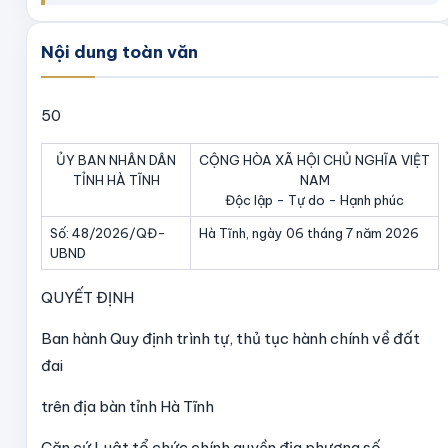
Nội dung toàn văn
50
ỦY BAN NHÂN DÂN
CỘNG HÒA XÃ HỘI CHỦ NGHĨA VIỆT
TỈNH HÀ TĨNH
NAM
Độc lập - Tự do - Hạnh phúc
Số: 48/2026/QĐ-
Hà Tĩnh, ngày 06 tháng 7 năm 2026
UBND
QUYẾT ĐỊNH
Ban hành Quy định trình tự, thủ tục hành chính về đất
đai
trên địa bàn tỉnh Hà Tĩnh
Căn cứ Luật tổ chức chính quyền địa phương số