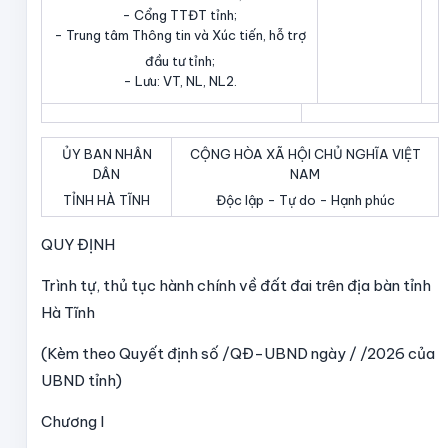
- Cổng TTĐT tỉnh;
- Trung tâm Thông tin và Xúc tiến, hỗ trợ
đầu tư tỉnh;
- Lưu: VT, NL, NL
2
.
ỦY BAN NHÂN
CỘNG HÒA XÃ HỘI CHỦ NGHĨA VIỆT
DÂN
NAM
TỈNH HÀ TĨNH
Độc lập - Tự do - Hạnh phúc
QUY ĐỊNH
Trình tự, thủ tục hành chính về đất đai trên địa bàn tỉnh
Hà Tĩnh
(Kèm theo Quyết định số /QĐ-UBND ngày / /2026 của
UBND tỉnh)
Chương I