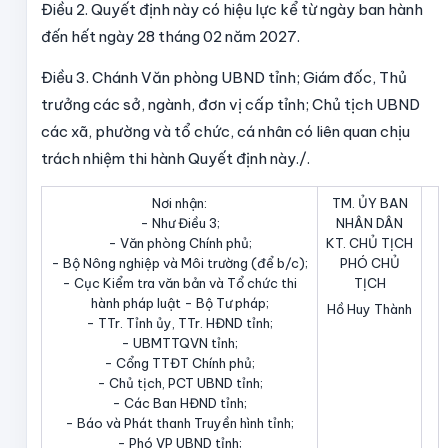
Điều 2.
Quyết định này có hiệu lực kể từ ngày ban hành
đến hết ngày 28 tháng 02 năm 2027.
Điều 3.
Chánh Văn phòng UBND tỉnh; Giám đốc, Thủ
trưởng các sở, ngành, đơn vị cấp tỉnh; Chủ tịch UBND
các xã, phường và tổ chức, cá nhân có liên quan chịu
trách nhiệm thi hành Quyết định này./.
Nơi nhận:
TM. ỦY BAN
- Như Điều 3;
NHÂN DÂN
- Văn phòng Chính phủ;
KT. CHỦ TỊCH
- Bộ Nông nghiệp và Môi trường (để b/c);
PHÓ CHỦ
- Cục Kiểm tra văn bản và Tổ chức thi
TỊCH
hành pháp luật - Bộ Tư pháp;
Hồ Huy Thành
- TTr. Tỉnh ủy, TTr. HĐND tỉnh;
- UBMTTQVN tỉnh;
- Cổng TTĐT Chính phủ;
- Chủ tịch, PCT UBND tỉnh;
- Các Ban HĐND tỉnh;
- Báo và Phát thanh Truyền hình tỉnh;
- Phó VP UBND tỉnh;