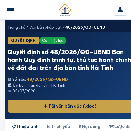
👤
Trang chủ
/
Văn bản pháp luật
/
48/2026/QĐ-UBND
QUYẾT ĐỊNH
Còn hiệu lực
Quyết định số 48/2026/QĐ-UBND Ban
hành Quy định trình tự, thủ tục hành chín
về đất đai trên địa bàn tỉnh Hà Tĩnh
📄 Số hiệu:
48/2026/QĐ-UBND
🏛️
Ủy ban nhân dân tỉnh Hà Tĩnh
📅
06/07/2026
⬇ Tải văn bản gốc
(.doc)
📋
Thuộc tính
📝
Trích yếu
📄
Nội dung
🗺️
Lược đồ