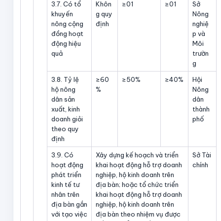
3.7. Có tổ
Khôn
≥01
≥01
Sở
khuyến
g quy
Nông
nông cộng
định
nghiệ
đồng hoạt
p và
động hiệu
Môi
quả
trườn
g
3.8. Tỷ lệ
≥60
≥50%
≥40%
Hội
hộ nông
%
Nông
dân sản
dân
xuất, kinh
thành
doanh giỏi
phố
theo quy
định
3.9. Có
Xây dựng kế hoạch và triển
Sở Tài
hoạt động
khai hoạt động hỗ trợ doanh
chính
phát triển
nghiệp, hộ kinh doanh trên
kinh tế tư
địa bàn; hoặc tổ chức triển
nhân trên
khai hoạt động hỗ trợ doanh
địa bàn gắn
nghiệp, hộ kinh doanh trên
với tạo việc
địa bàn theo nhiệm vụ được