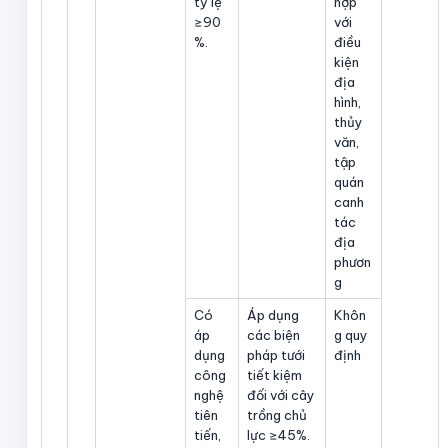
tỷ lệ
hợp
≥90
với
%.
điều
kiện
địa
hình,
thủy
văn,
tập
quán
canh
tác
địa
phươn
g
Có
Áp dụng
Khôn
áp
các biện
g quy
dụng
pháp tưới
định
công
tiết kiệm
nghệ
đối với cây
tiên
trồng chủ
tiến,
lực ≥45%.