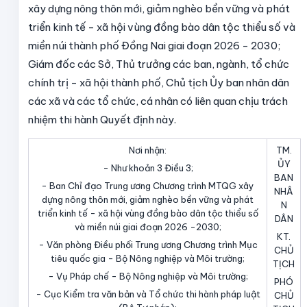
xây dựng nông thôn mới, giảm nghèo bền vững và phát
triển kinh tế - xã hội vùng đồng bào dân tộc thiểu số và
miền núi thành phố Đồng Nai giai đoạn 2026 - 2030;
Giám đốc các Sở, Thủ trưởng các ban, ngành, tổ chức
chính trị - xã hội thành phố, Chủ tịch Ủy ban nhân dân
các xã và các tổ chức, cá nhân có liên quan chịu trách
nhiệm thi hành Quyết định này.
Nơi nhận:
TM.
ỦY
- Như khoản 3 Điều 3;
BAN
- Ban Chỉ đạo Trung ương Chương trình MTQG xây
NHÂ
dựng nông thôn mới, giảm nghèo bền vững và phát
N
triển kinh tế - xã hội vùng đồng bào dân tộc thiểu số
DÂN
và miền núi giai đoạn 2026 -2030;
KT.
- Văn phòng Điều phối Trung ương Chương trình Mục
CHỦ
tiêu quốc gia - Bộ Nông nghiệp và Môi trường;
TỊCH
- Vụ Pháp chế - Bộ Nông nghiệp và Môi trường;
PHÓ
- Cục Kiểm tra văn bản và Tổ chức thi hành pháp luật
CHỦ