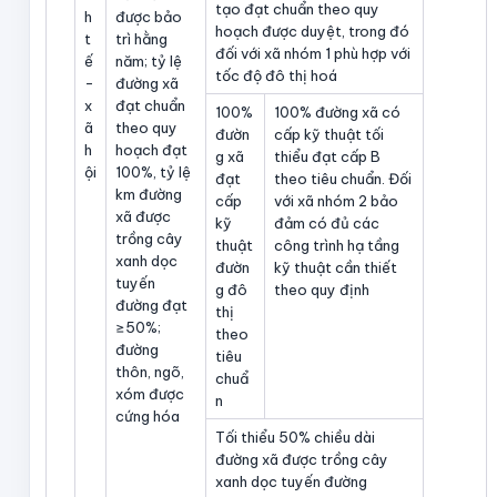
tạo đạt chuẩn theo quy
h
được bảo
hoạch được duyệt, trong đó
t
trì hằng
đối với xã nhóm 1 phù hợp với
ế
năm; tỷ lệ
tốc độ đô thị hoá
-
đường xã
x
đạt chuẩn
100%
100% đường xã có
ã
theo quy
đườn
cấp kỹ thuật tối
h
hoạch đạt
g xã
thiểu đạt cấp B
ội
100%, tỷ lệ
đạt
theo tiêu chuẩn. Đối
km đường
cấp
với xã nhóm 2 bảo
xã được
kỹ
đảm có đủ các
trồng cây
thuật
công trình hạ tầng
xanh dọc
đườn
kỹ thuật cần thiết
tuyến
g đô
theo quy định
đường đạt
thị
≥50%;
theo
đường
tiêu
thôn, ngõ,
chuẩ
xóm được
n
cứng hóa
Tối thiểu 50% chiều dài
đường xã được trồng cây
xanh dọc tuyến đường