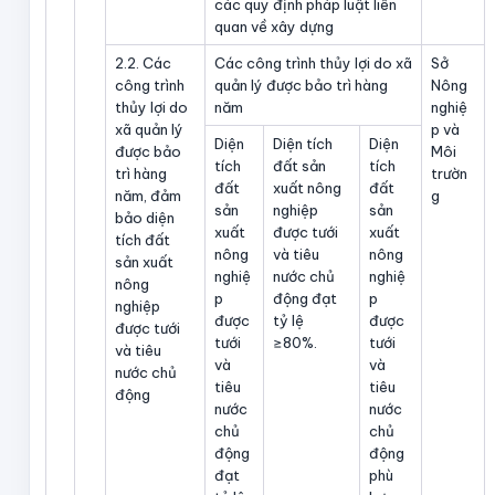
các quy định pháp luật liên
quan về xây dựng
2.2. Các
Các công trình thủy lợi do xã
Sở
công trình
quản lý được bảo trì hàng
Nông
thủy lợi do
năm
nghiệ
xã quản lý
p và
Diện
Diện tích
Diện
được bảo
Môi
tích
đất sản
tích
trì hàng
trườn
đất
xuất nông
đất
năm, đảm
g
sản
nghiệp
sản
bảo diện
xuất
được tưới
xuất
tích đất
nông
và tiêu
nông
sản xuất
nghiệ
nước chủ
nghiệ
nông
p
động đạt
p
nghiệp
được
tỷ lệ
được
được tưới
tưới
≥80%.
tưới
và tiêu
và
và
nước chủ
tiêu
tiêu
động
nước
nước
chủ
chủ
động
động
đạt
phù