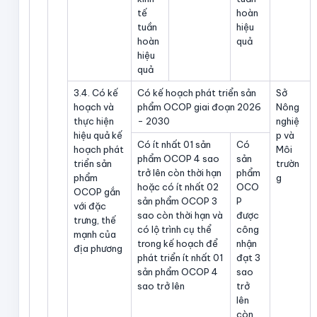
tế
hoàn
tuần
hiệu
hoàn
quả
hiệu
quả
3.4. Có kế
Có kế hoạch phát triển sản
Sở
hoạch và
phẩm OCOP giai đoạn 2026
Nông
thực hiện
- 2030
nghiệ
hiệu quả kế
p và
Có ít nhất 01 sản
Có
hoạch phát
Môi
phẩm OCOP 4 sao
sản
triển sản
trườn
trở lên còn thời hạn
phẩm
phẩm
g
hoặc có ít nhất 02
OCO
OCOP gắn
sản phẩm OCOP 3
P
với đặc
sao còn thời hạn và
được
trưng, thế
có lộ trình cụ thể
công
mạnh của
trong kế hoạch để
nhận
địa phương
phát triển ít nhất 01
đạt 3
sản phẩm OCOP 4
sao
sao trở lên
trở
lên
còn