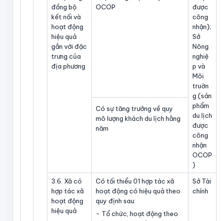
đồng bộ
OCOP
được
kết nối và
công
hoạt động
nhận);
hiệu quả
Sở
gắn với đặc
Nông
trưng của
nghiệ
địa phương
p và
Môi
truờn
g (sản
phẩm
Có sự tăng trưởng về quy
du lịch
mô lượng khách du lịch hằng
được
năm
công
nhận
OCOP
)
3.6. Xã có
Có tối thiểu 01 hợp tác xã
Sở Tài
hợp tác xã
hoạt động có hiệu quả theo
chính
hoạt động
quy định sau:
hiệu quả
- Tổ chức, hoạt động theo