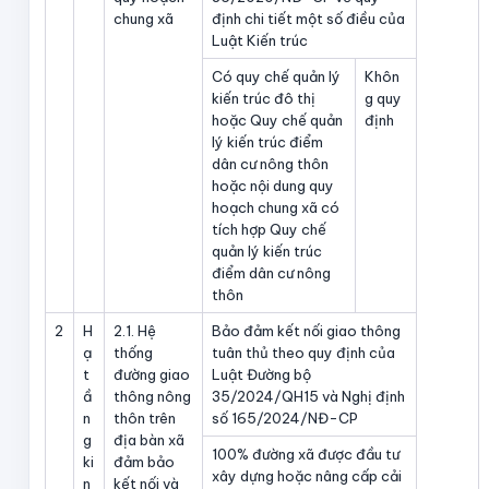
chung xã
định chi tiết một số điều của
Luật Kiến trúc
Có quy chế quản lý
Khôn
kiến trúc đô thị
g quy
hoặc Quy chế quản
định
lý kiến trúc điểm
dân cư nông thôn
hoặc nội dung quy
hoạch chung xã có
tích hợp Quy chế
quản lý kiến trúc
điểm dân cư nông
thôn
2
H
2.1. Hệ
Bảo đảm kết nối giao thông
ạ
thống
tuân thủ theo quy định của
t
đường giao
Luật Đường bộ
ầ
thông nông
35/2024/QH15 và Nghị định
n
thôn trên
số 165/2024/NĐ-CP
g
địa bàn xã
100% đường xã được đầu tư
ki
đảm bảo
xây dựng hoặc nâng cấp cải
n
kết nối và