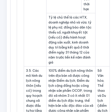
thời
hạn
Tỷ lệ chủ thể là các HTX,
doanh nghiệp nhỏ và vừa; tỷ
lệ phụ nữ, đồng bào dân tộc
thiểu số, người khuyết tật
(nếu có) điều hành hoạt
động sản xuất, kinh doanh
duy trì bằng kết quả ở thời
điểm ngày 31 tháng 12 của
năm trước liền kề năm đánh
giá
3.5. Các
100% điểm du lịch nông thôn
Sở
mô hình du
trên địa bàn xã được công
Văn
lịch nông
nhận Điểm du lịch, Điểm du
hóa,
thôn (nếu
lịch cộng đồng hoặc công
Thể
có) trong
nhận sản phẩm OCOP, trong
thao
quy hoạch
đó xã nhóm 3 có ít nhất 01
và Du
chung xã
điểm du lịch đặc trưng, thể
lịch
được đầu
hiện bản sắc độc đáo của xã
(điểm
tư hạ tầng
được công nhận sản phẩm
du lịch