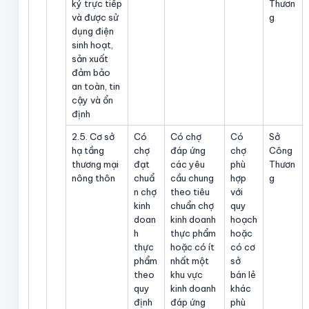
ký trực tiếp
Thươn
và được sử
g
dụng điện
sinh hoạt,
sản xuất
đảm bảo
an toàn, tin
cậy và ổn
định
2.5. Cơ sở
Có
Có chợ
Có
Sở
hạ tầng
chợ
đáp ứng
chợ
Công
thương mại
đạt
các yêu
phù
Thươn
nông thôn
chuẩ
cầu chung
hợp
g
n chợ
theo tiêu
với
kinh
chuẩn chợ
quy
doan
kinh doanh
hoạch
h
thực phẩm
hoặc
thực
hoặc có ít
có cơ
phẩm
nhất một
sở
theo
khu vực
bán lẻ
quy
kinh doanh
khác
định
đáp ứng
phù