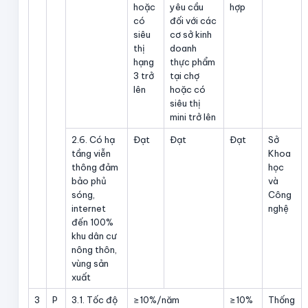
hoặc
yêu cầu
hợp
có
đối với các
siêu
cơ sở kinh
thị
doanh
hạng
thực phẩm
3 trở
tại chợ
lên
hoặc có
siêu thị
mini trở lên
2.6. Có hạ
Đạt
Đạt
Đạt
Sở
tầng viễn
Khoa
thông đảm
học
bảo phủ
và
sóng,
Công
internet
nghệ
đến 100%
khu dân cư
nông thôn,
vùng sản
xuất
3
P
3.1. Tốc độ
≥10%/năm
≥10%
Thống