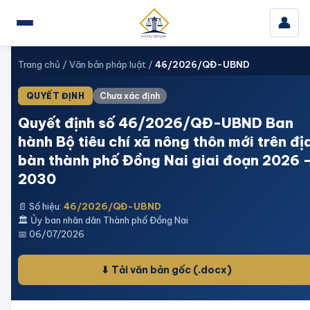
👤
Trang chủ
/
Văn bản pháp luật
/
46/2026/QĐ-UBND
QUYẾT ĐỊNH
Chưa xác định
Quyết định số 46/2026/QĐ-UBND Ban
hành Bộ tiêu chí xã nông thôn mới trên đị
bàn thành phố Đồng Nai giai đoạn 2026 
2030
📄 Số hiệu:
46/2026/QĐ-UBND
🏛️
Ủy ban nhân dân Thành phố Đồng Nai
📅
06/07/2026
⬇ Tải văn bản gốc
(.docx)