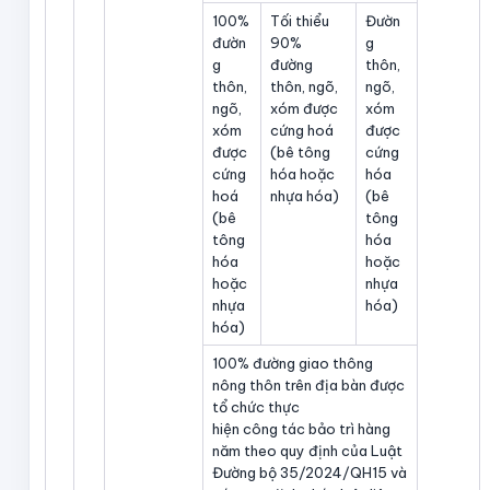
100%
Tối thiểu
Đườn
đườn
90%
g
g
đường
thôn,
thôn,
thôn, ngõ,
ngõ,
ngõ,
xóm được
xóm
xóm
cứng hoá
được
được
(bê tông
cứng
cứng
hóa hoặc
hóa
hoá
nhựa hóa)
(bê
(bê
tông
tông
hóa
hóa
hoặc
hoặc
nhựa
nhựa
hóa)
hóa)
100% đường giao thông
nông thôn trên địa bàn được
tổ chức thực
hiện công tác bảo trì hàng
năm theo quy định của Luật
Đường bộ 35/2024/QH15 và