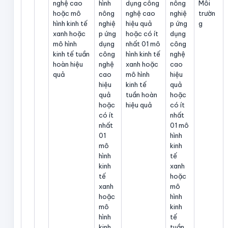
nghệ cao
hình
dụng công
nông
Môi
hoặc mô
nông
nghệ cao
nghiệ
trườn
hình kinh tế
nghiệ
hiệu quả
p ứng
g
xanh hoặc
p ứng
hoặc có ít
dụng
mô hình
dụng
nhất 01 mô
công
kinh tế tuần
công
hình kinh tế
nghệ
hoàn hiệu
nghệ
xanh hoặc
cao
quả
cao
mô hình
hiệu
hiệu
kinh tế
quả
quả
tuần hoàn
hoặc
hoặc
hiệu quả
có ít
có ít
nhất
nhất
01 mô
01
hình
mô
kinh
hình
tế
kinh
xanh
tế
hoặc
xanh
mô
hoặc
hình
mô
kinh
hình
tế
kinh
tuần