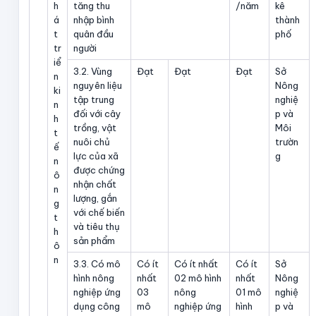
h
tăng thu
/năm
kê
á
nhập bình
thành
t
quân đầu
phố
tr
người
iể
3.2. Vùng
Đạt
Đạt
Đạt
Sở
n
nguyên liệu
Nông
ki
tập trung
nghiệ
n
đối với cây
p và
h
trồng, vật
Môi
t
nuôi chủ
trườn
ế
lực của xã
g
n
được chứng
ô
nhận chất
n
lượng, gắn
g
với chế biến
t
và tiêu thụ
h
sản phẩm
ô
n
3.3. Có mô
Có ít
Có ít nhất
Có ít
Sở
hình nông
nhất
02 mô hình
nhất
Nông
nghiệp ứng
03
nông
01 mô
nghiệ
dụng công
mô
nghiệp ứng
hình
p và