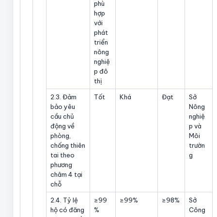
phù
hợp
với
phát
triển
nông
nghiệ
p đô
thị
2.3. Đảm
Tốt
Khá
Đạt
Sở
bảo yêu
Nông
cầu chủ
nghiệ
động về
p và
phòng,
Môi
chống thiên
trườn
tai theo
g
phương
châm 4 tại
chỗ
2.4. Tỷ lệ
≥99
≥99%
≥98%
Sở
hộ có đăng
%
Công