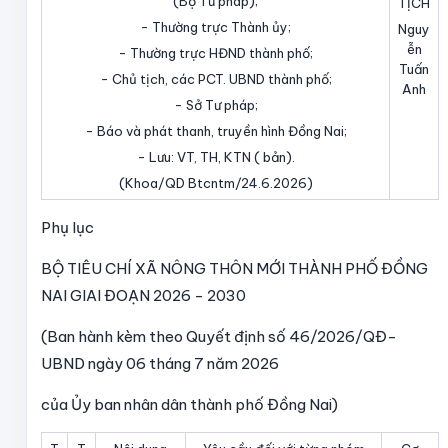
(Bộ Tư pháp);
TỊCH
- Thường trực Thành ủy;
Nguy
ễn
- Thường trực HĐND thành phố;
Tuấn
- Chủ tịch, các PCT. UBND thành phố;
Anh
- Sở Tư pháp;
- Báo và phát thanh, truyền hình Đồng Nai;
- Lưu: VT, TH, KTN ( bản).
(Khoa/QD Btcntm/24.6.2026)
Phụ lục
BỘ TIÊU CHÍ XÃ NÔNG THÔN MỚI THÀNH PHỐ ĐỒNG
NAI GIAI ĐOẠN 2026 - 2030
(Ban hành kèm theo Quyết định số 46/2026/QĐ-
UBND ngày 06 tháng 7 năm 2026
của Ủy ban nhân dân thành phố Đồng Nai)