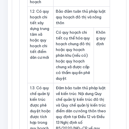
hoạch
1.2. Có quy
Bảo đảm tuân thủ pháp luật
hoạch chi
quy hoạch đô thị và nông
tiết xây
thôn
dựng trung
Có quy hoạch chi
Khôn
tâm xã
tiết cụ thể hóa quy
g quy
hoặc quy
hoạch chung đô thị
định
hoạch chi
hoặc quy hoạch
tiết điểm
phân khu (nếu có)
dân cư mới
hoặc quy hoạch
chung xã được cấp
có thẩm quyền phê
duyệt
1.3. Có quy
Đảm bảo tuân thủ pháp luật
chế quản lý
về kiến trúc. Nội dung Quy
kiến trúc
chế quản lý kiến trúc đô thị
được phê
và Quy chế quản lý kiến trúc
duyệt hoặc
điểm dân cư nông thôn theo
được tích
quy định tại Điều 12 và Điều
hợp trong
13 Nghị định số
quy hoạch
85/2020/NĐ-CP về quy