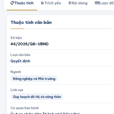
📋
Thuộc tính
📝
Trích yếu
📄
Nội dung
🗺️
Lược đồ
Thuộc tính văn bản
Số hiệu
46/2026/QĐ-UBND
Loại văn bản
Quyết định
Ngành
Nông nghiệp và Môi trường
Lĩnh vực
Quy hoạch đô thị và nông thôn
Cơ quan ban hành