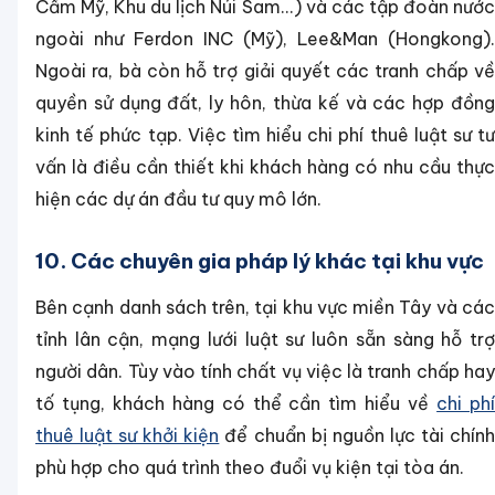
Cẩm Mỹ, Khu du lịch Núi Sam...) và các tập đoàn nước
ngoài như Ferdon INC (Mỹ), Lee&Man (Hongkong).
Ngoài ra, bà còn hỗ trợ giải quyết các tranh chấp về
quyền sử dụng đất, ly hôn, thừa kế và các hợp đồng
kinh tế phức tạp. Việc tìm hiểu chi phí thuê luật sư tư
vấn là điều cần thiết khi khách hàng có nhu cầu thực
hiện các dự án đầu tư quy mô lớn.
10. Các chuyên gia pháp lý khác tại khu vực
Bên cạnh danh sách trên, tại khu vực miền Tây và các
tỉnh lân cận, mạng lưới luật sư luôn sẵn sàng hỗ trợ
người dân. Tùy vào tính chất vụ việc là tranh chấp hay
tố tụng, khách hàng có thể cần tìm hiểu về
chi ph
thuê luật sư khởi kiện
để chuẩn bị nguồn lực tài chín
phù hợp cho quá trình theo đuổi vụ kiện tại tòa án.