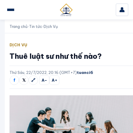
👤
Trang chủ
›
Tin tức
›
Dịch Vụ
DỊCH VỤ
Thuê luật sư như thế nào?
Thứ Sáu, 22/7/2022, 20:16 (GMT+7)
tuanci6
f
𝕏
🔗
A−
A+