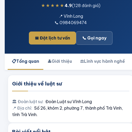
★★★★★
4.9
(128 đánh giá)
📍
Vĩnh Long
📞
0984069474
📅 Đặt lịch tư vấn
📞 Gọi ngay
📋
Tổng quan
👤
Giới thiệu
⚖️
Lĩnh vực hành nghề
Giới thiệu về luật sư
🏛️ Đoàn luật sư:
Đoàn Luật sư
Vĩnh Long
📍 Địa chỉ:
Số 26, khóm 2, phường 7, thành phố Trà Vinh,
tỉnh Trà Vinh.
Bài viết nổi bật