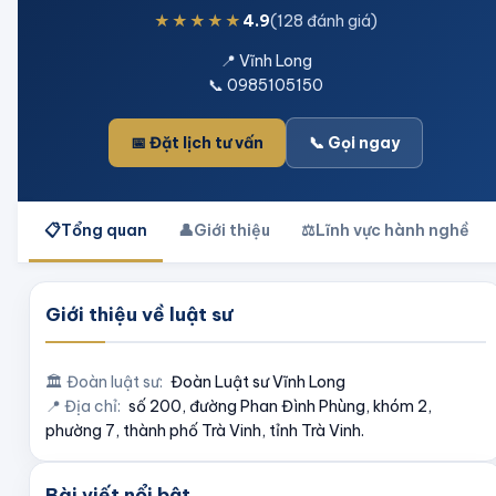
★★★★★
4.9
(128 đánh giá)
📍
Vĩnh Long
📞
0985105150
📅 Đặt lịch tư vấn
📞 Gọi ngay
📋
Tổng quan
👤
Giới thiệu
⚖️
Lĩnh vực hành nghề
Giới thiệu về luật sư
🏛️ Đoàn luật sư:
Đoàn Luật sư
Vĩnh Long
📍 Địa chỉ:
số 200, đường Phan Đình Phùng, khóm 2,
phường 7, thành phố Trà Vinh, tỉnh Trà Vinh.
Bài viết nổi bật