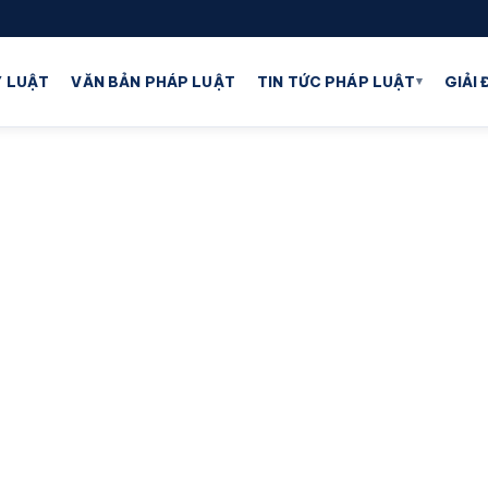
▾
 LUẬT
VĂN BẢN PHÁP LUẬT
TIN TỨC PHÁP LUẬT
GIẢI