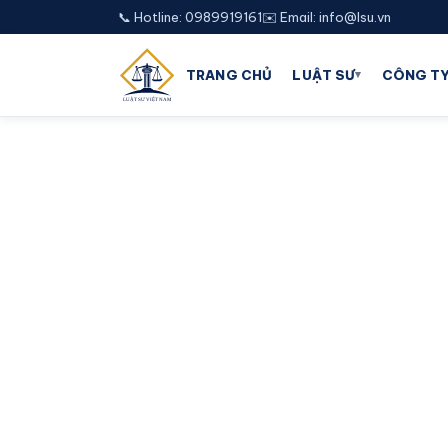
📞 Hotline: 0989919161
✉️ Email: info@lsu.vn
▾
TRANG CHỦ
LUẬT SƯ
CÔNG TY