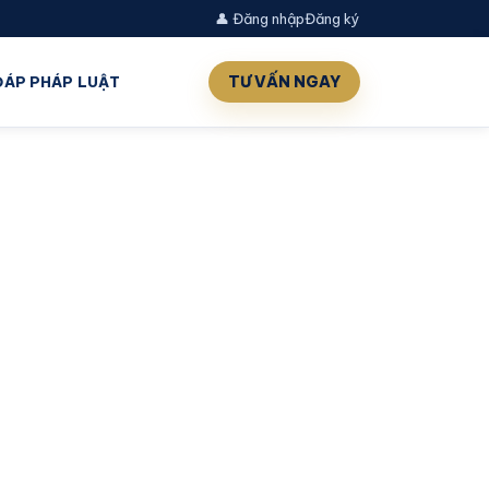
👤 Đăng nhập
Đăng ký
TƯ VẤN NGAY
 ĐÁP PHÁP LUẬT