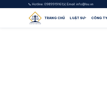
📞 Hotline: 0989919161
✉️ Email: info@lsu.vn
▾
TRANG CHỦ
LUẬT SƯ
CÔNG TY