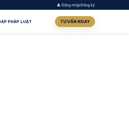
👤 Đăng nhập
Đăng ký
TƯ VẤN NGAY
 ĐÁP PHÁP LUẬT