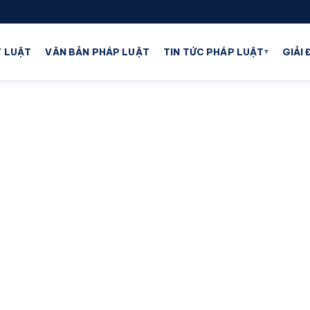
▾
 LUẬT
VĂN BẢN PHÁP LUẬT
TIN TỨC PHÁP LUẬT
GIẢI