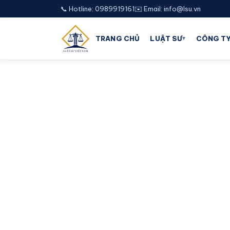
📞 Hotline: 0989919161
✉️ Email: info@lsu.vn
▾
TRANG CHỦ
LUẬT SƯ
CÔNG TY