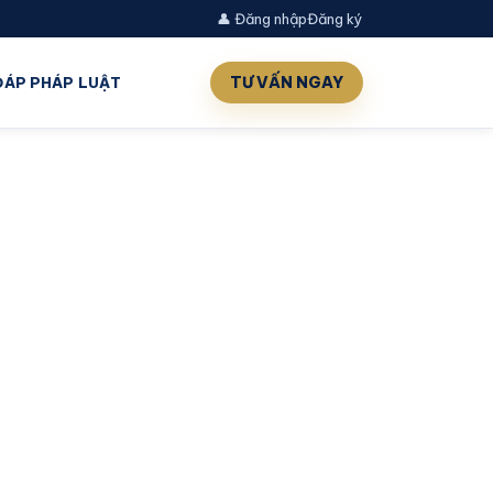
👤 Đăng nhập
Đăng ký
TƯ VẤN NGAY
 ĐÁP PHÁP LUẬT