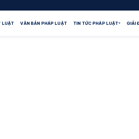
▾
 LUẬT
VĂN BẢN PHÁP LUẬT
TIN TỨC PHÁP LUẬT
GIẢI