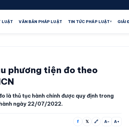
▾
 LUẬT
VĂN BẢN PHÁP LUẬT
TIN TỨC PHÁP LUẬT
GIẢI
u phương tiện đo theo
HCN
o là thủ tục hành chính được quy định trong
 hành ngày 22/07/2022.
f
𝕏
🔗
A−
A+