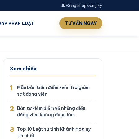
👤 Đăng nhập
Đăng ký
TƯ VẤN NGAY
 ĐÁP PHÁP LUẬT
Xem nhiều
1
Mẫu bản kiểm điểm kiểm tra giám
sát đảng viên
2
Bản tự kiểm điểm về những điều
đảng viên không được làm
3
Top 10 Luật sư tỉnh Khánh Hoà uy
tín nhất