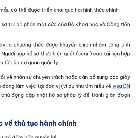
mẫu có thể được triển khai qua hai hình thức chính:
 sơ tại bộ phận một cửa của Bộ Khoa học và Công tiến
y là phương thức được khuyến khích nhằm tăng tính
. Người nộp hồ sơ thực hiện quét (scan) các tài liệu hợp
ện tử của cơ quan quản lý.
 đổi về nhân sự chuyên trách hoặc cần bổ sung các giấy
 đang làm việc tại đơn vị (ví dụ như tìm hiểu về
visa DN
 chủ động cập nhật hồ sơ pháp lý để tránh gián đoạn
 về thủ tục hành chính
au để đảm bảo quyền lợi: