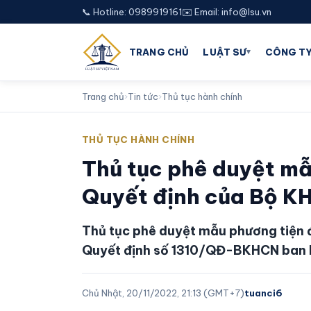
📞 Hotline: 0989919161
✉️ Email: info@lsu.vn
▾
TRANG CHỦ
LUẬT SƯ
CÔNG TY
Trang chủ
›
Tin tức
›
Thủ tục hành chính
THỦ TỤC HÀNH CHÍNH
Thủ tục phê duyệt mẫ
Quyết định của Bộ K
Thủ tục phê duyệt mẫu phương tiện đ
Quyết định số 1310/QĐ-BKHCN ban
Chủ Nhật, 20/11/2022, 21:13 (GMT+7)
tuanci6