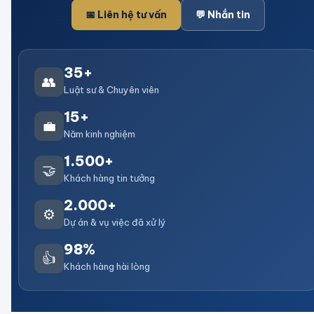
📅 Liên hệ tư vấn
💬 Nhắn tin
35+
👥
Luật sư & Chuyên viên
15+
💼
Năm kinh nghiệm
1.500+
🤝
Khách hàng tin tưởng
2.000+
⚙️
Dự án & vụ việc đã xử lý
98%
👍
Khách hàng hài lòng