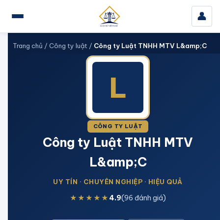
👤
Trang chủ
/
Công ty luật
/
Công ty Luật TNHH MTV L&amp;C
L
CÔNG TY LUẬT
Công ty Luật TNHH MTV
L&amp;C
UY TÍN · CHUYÊN NGHIỆP · HIỆU QUẢ
★★★★★
4.9
(96 đánh giá)