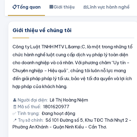
📋
Tổng quan
🏢
Giới thiệu
⚖️
Lĩnh vực hành nghề
Giới thiệu về chúng tôi
Công ty Luật TNHH MTV L&amp;C
, là một trong những tổ
chức hành nghề luật cung cấp dịch vụ pháp lý toàn diện
cho doanh nghiệp và cá nhân. Với phương châm “Uy tín –
Chuyên nghiệp – Hiệu quả”, chúng tôi luôn nỗ lực mang
đến giải pháp pháp lý tối ưu, bảo vệ tối đa quyền và lợi ích
hợp pháp của khách hàng.
👤 Người đại diện:
Lê Thị Hoàng Niệm
🧾 Mã số thuế:
1801620977
✅ Tình trạng:
Đang hoạt động
📍 Trụ sở chính:
Số 101 Đường số 5, Khu TĐC Thới Nhựt 2 -
Phường An Khánh - Quận Ninh Kiều - Cần Thơ.