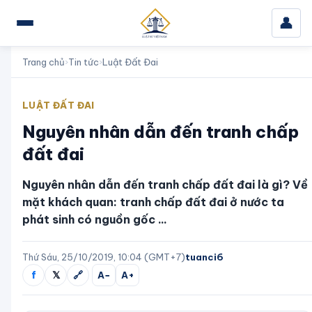
👤
Trang chủ
›
Tin tức
›
Luật Đất Đai
LUẬT ĐẤT ĐAI
Nguyên nhân dẫn đến tranh chấp
đất đai
Nguyên nhân dẫn đến tranh chấp đất đai là gì? Về
mặt khách quan: tranh chấp đất đai ở nước ta
phát sinh có nguồn gốc ...
Thứ Sáu, 25/10/2019, 10:04 (GMT+7)
tuanci6
f
𝕏
🔗
A−
A+