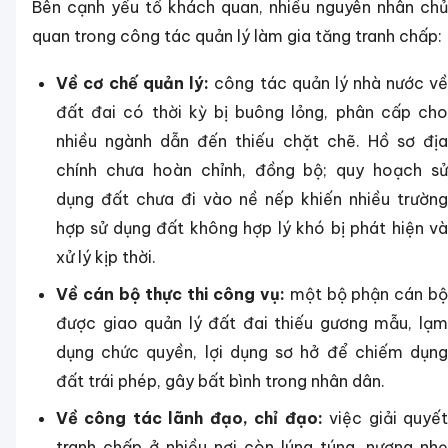
Bên cạnh yếu tố khách quan, nhiều nguyên nhân chủ
quan trong công tác quản lý làm gia tăng tranh chấp:
Về cơ chế quản lý:
công tác quản lý nhà nước v
đất đai có thời kỳ bị buông lỏng, phân cấp cho
nhiều ngành dẫn đến thiếu chặt chẽ. Hồ sơ địa
chính chưa hoàn chỉnh, đồng bộ; quy hoạch sử
dụng đất chưa đi vào nề nếp khiến nhiều trường
hợp sử dụng đất không hợp lý khó bị phát hiện và
xử lý kịp thời.
Về cán bộ thực thi công vụ:
một bộ phận cán b
được giao quản lý đất đai thiếu gương mẫu, lạm
dụng chức quyền, lợi dụng sơ hở để chiếm dụng
đất trái phép, gây bất bình trong nhân dân.
Về công tác lãnh đạo, chỉ đạo:
việc giải quyế
tranh chấp ở nhiều nơi còn lúng túng, nương nhẹ